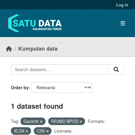
Skip to main content
Log in
Kumpulan data
Order by
1 dataset found
Tag:
Gazertir
RPJMD BPOD
Formats:
XLSX
CSV
Licenses: