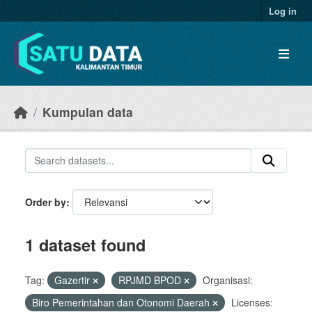
Skip to main content
Log in
Kumpulan data
Order by
1 dataset found
Tag:
Gazertir
RPJMD BPOD
Organisasi:
Biro Pemerintahan dan Otonomi Daerah
Licenses: