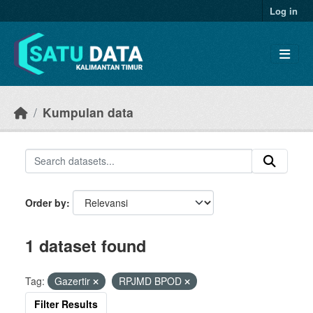
Skip to main content
Log in
Kumpulan data
Order by
1 dataset found
Tag:
Gazertir
RPJMD BPOD
Filter Results