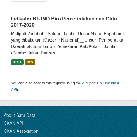
Indikator RPJMD Biro Pemerintahan dan Otda
2017-2020
Meliputi Variabel__Satuan Jumlah Unsur Nama Rupabumi
yang dibakukan (Gazertir Nasional)__Unsur (Pembentukan
Daerah otonomi baru ) Pemekaran Kab/Kota__ Jumlah
(Pembentukan Daerah...
XLSX
CSV
You can also access this registry using the
API
(see
Dokumentasi
API
).
About Satu Data
CKAN API
CKAN Association