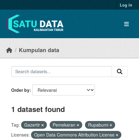
Skip to main content
Log in
Kumpulan data
Order by
1 dataset found
Tag:
Gazertir
Pemekaran
Rupabumi
Licenses:
Open Data Commons Attribution License