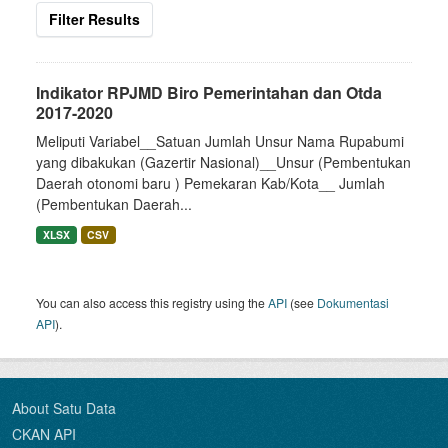
Filter Results
Indikator RPJMD Biro Pemerintahan dan Otda
2017-2020
Meliputi Variabel__Satuan Jumlah Unsur Nama Rupabumi
yang dibakukan (Gazertir Nasional)__Unsur (Pembentukan
Daerah otonomi baru ) Pemekaran Kab/Kota__ Jumlah
(Pembentukan Daerah...
XLSX
CSV
You can also access this registry using the
API
(see
Dokumentasi
API
).
About Satu Data
CKAN API