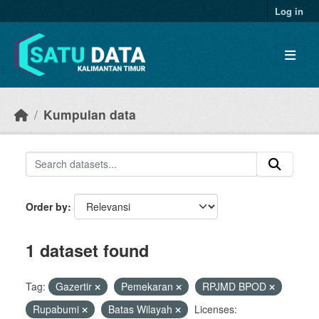
Skip to main content
Log in
Kumpulan data
Order by
1 dataset found
Tag:
Gazertir
Pemekaran
RPJMD BPOD
Rupabumi
Batas Wilayah
Licenses: