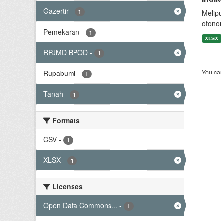
Gazertir
-
1
Melip
otono
Pemekaran
-
1
XLSX
RPJMD BPOD
-
1
You can
Rupabumi
-
1
Tanah
-
1
Formats
CSV
-
1
XLSX
-
1
Licenses
Open Data Commons...
-
1