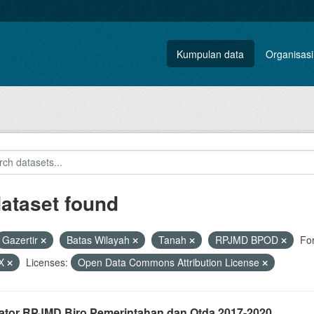
Kumpulan data
Organisasi
dataset found
Gazertir
Batas Wilayah
Tanah
RPJMD BPOD
Fo
X
Licenses:
Open Data Commons Attribution License
kator RPJMD Biro Pemerintahan dan Otda 2017-2020