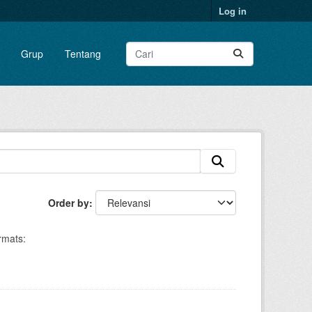
Log in
Grup
Tentang
Order by
rmats: