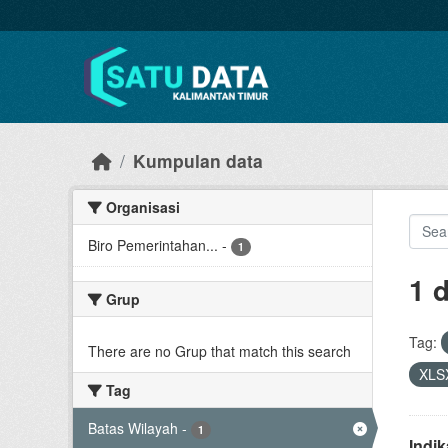
Skip to main content
Kumpulan data
Organisasi
Biro Pemerintahan...
-
1
1 
Grup
Tag:
There are no Grup that match this search
XLS
Tag
Batas Wilayah
-
1
Indi