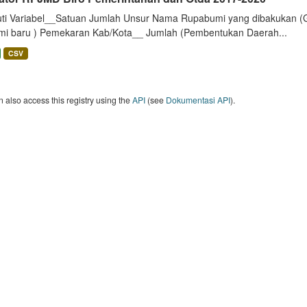
uti Variabel__Satuan Jumlah Unsur Nama Rupabumi yang dibakukan (
mi baru ) Pemekaran Kab/Kota__ Jumlah (Pembentukan Daerah...
CSV
 also access this registry using the
API
(see
Dokumentasi API
).