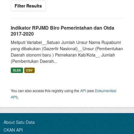
Filter Results
Indikator RPJMD Biro Pemerintahan dan Otda
2017-2020
Meliputi Variabel__Satuan Jumlah Unsur Nama Rupabumi
yang dibakukan (Gazertir Nasional)__Unsur (Pembentukan
Daerah otonomi baru ) Pemekaran Kab/Kota__ Jumlah
(Pembentukan Daerah...
XLSX
CSV
You can also access this registry using the
API
(see
Dokumentasi
API
).
About Satu Data
CKAN API