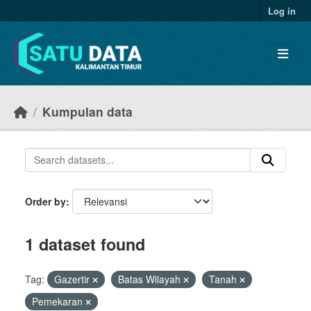
Skip to main content
Log in
Kumpulan data
Order by
1 dataset found
Tag:
Gazertir
Batas Wilayah
Tanah
Pemekaran