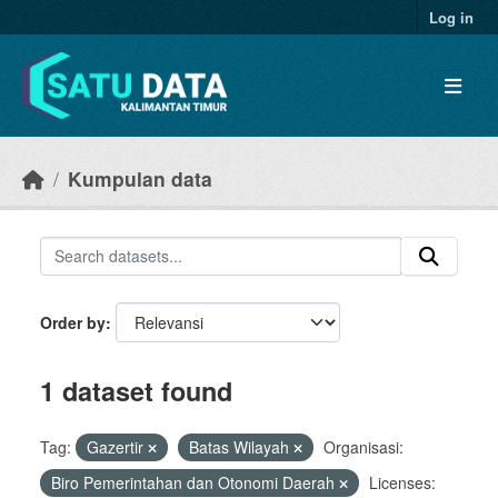
Skip to main content
Log in
Kumpulan data
Order by
1 dataset found
Tag:
Gazertir
Batas Wilayah
Organisasi:
Biro Pemerintahan dan Otonomi Daerah
Licenses: