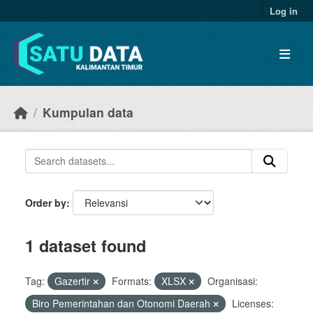
Skip to main content
Log in
Kumpulan data
Order by
1 dataset found
Tag:
Gazertir
Formats:
XLSX
Organisasi:
Biro Pemerintahan dan Otonomi Daerah
Licenses: