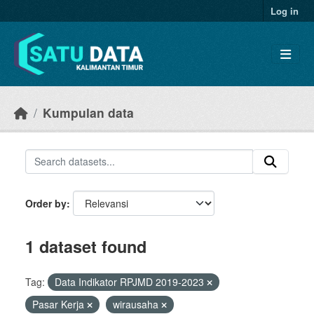
Skip to main content
Log in
Kumpulan data
Order by
1 dataset found
Tag:
Data Indikator RPJMD 2019-2023
Pasar Kerja
wirausaha