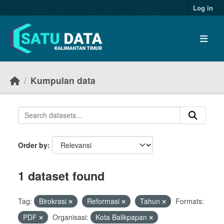
Skip to main content
Log in
Kumpulan data
Order by
1 dataset found
Tag:
Birokrasi
Reformasi
Tahun
Formats:
PDF
Organisasi:
Kota Balikpapan