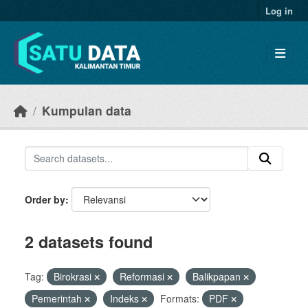
Skip to main content
Log in
Kumpulan data
Order by
2 datasets found
Tag:
Birokrasi
Reformasi
Balikpapan
Pemerintah
Indeks
Formats:
PDF