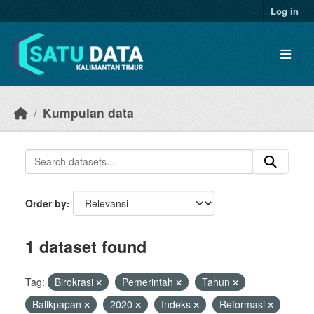
Skip to main content
Log in
Kumpulan data
Order by
1 dataset found
Tag:
Birokrasi
Pemerintah
Tahun
Balikpapan
2020
Indeks
Reformasi