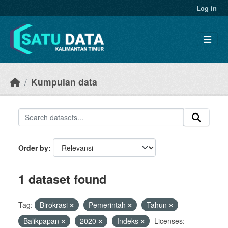
Skip to main content
Log in
Kumpulan data
Order by
1 dataset found
Tag:
Birokrasi
Pemerintah
Tahun
Balikpapan
2020
Indeks
Licenses: