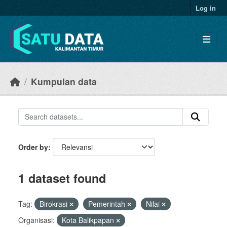
Skip to main content
Log in
Kumpulan data
Order by
1 dataset found
Tag:
Birokrasi
Pemerintah
Nilai
Organisasi:
Kota Balikpapan