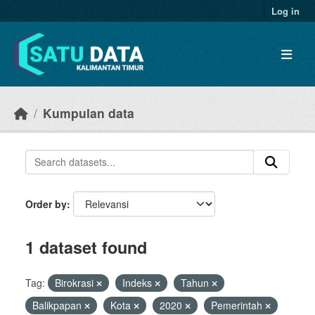
Skip to main content
Log in
Kumpulan data
Order by
1 dataset found
Tag:
Birokrasi
Indeks
Tahun
Balikpapan
Kota
2020
Pemerintah