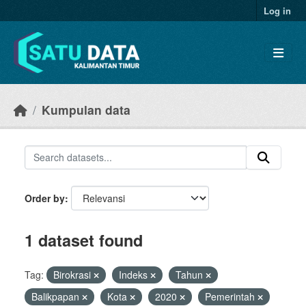
Skip to main content
Log in
Kumpulan data
Order by
1 dataset found
Tag:
Birokrasi
Indeks
Tahun
Balikpapan
Kota
2020
Pemerintah