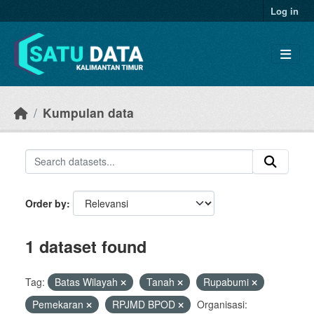
Skip to main content
Log in
Kumpulan data
Order by
1 dataset found
Tag:
Batas Wilayah
Tanah
Rupabumi
Pemekaran
RPJMD BPOD
Organisasi: