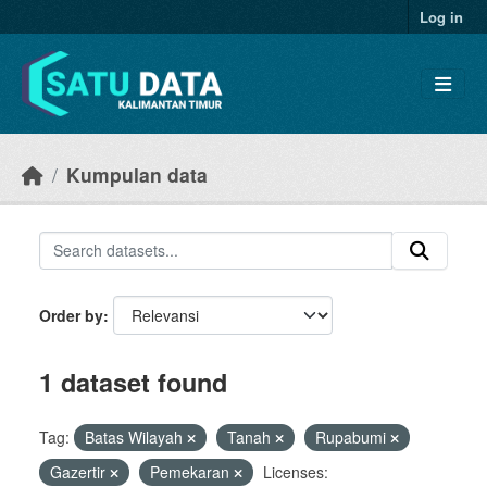
Skip to main content
Log in
Kumpulan data
Order by
1 dataset found
Tag:
Batas Wilayah
Tanah
Rupabumi
Gazertir
Pemekaran
Licenses: