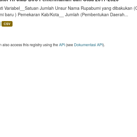
uti Variabel__Satuan Jumlah Unsur Nama Rupabumi yang dibakukan (
mi baru ) Pemekaran Kab/Kota__ Jumlah (Pembentukan Daerah...
CSV
 also access this registry using the
API
(see
Dokumentasi API
).