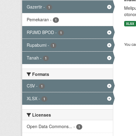
Gazertir
-
1
Melip
otono
Pemekaran
-
1
XLSX
RPJMD BPOD
-
1
You can
Rupabumi
-
1
Tanah
-
1
Formats
CSV
-
1
XLSX
-
1
Licenses
Open Data Commons...
-
1