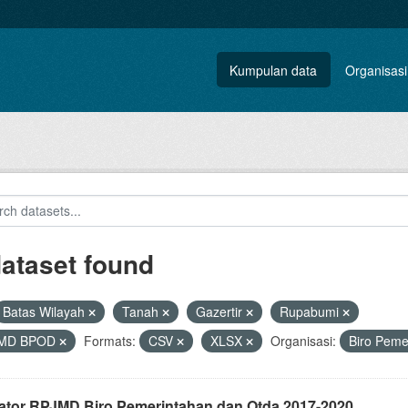
Kumpulan data
Organisasi
dataset found
Batas Wilayah
Tanah
Gazertir
Rupabumi
MD BPOD
Formats:
CSV
XLSX
Organisasi:
Biro Peme
kator RPJMD Biro Pemerintahan dan Otda 2017-2020