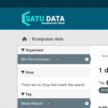
Skip to main content
Kumpulan data
Organisasi
Biro Pemerintahan...
-
1
1 
Grup
Tag:
There are no Grup that match this search
RPJ
Tag
Batas Wilayah
-
1
Indi