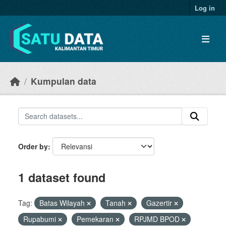
Skip to main content
Log in
Kumpulan data
Order by
1 dataset found
Tag:
Batas Wilayah
Tanah
Gazertir
Rupabumi
Pemekaran
RPJMD BPOD