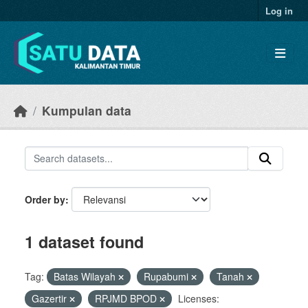
Skip to main content
Log in
Kumpulan data
Order by
1 dataset found
Tag:
Batas Wilayah
Rupabumi
Tanah
Gazertir
RPJMD BPOD
Licenses: