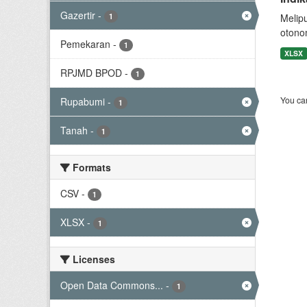
Gazertir
-
1
Melip
otono
Pemekaran
-
1
XLSX
RPJMD BPOD
-
1
You can
Rupabumi
-
1
Tanah
-
1
Formats
CSV
-
1
XLSX
-
1
Licenses
Open Data Commons...
-
1