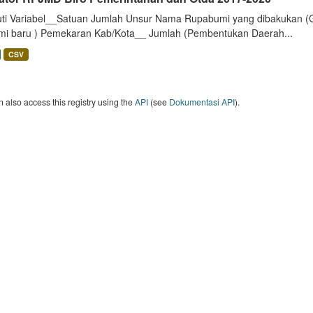
uti Variabel__Satuan Jumlah Unsur Nama Rupabumi yang dibakukan (
mi baru ) Pemekaran Kab/Kota__ Jumlah (Pembentukan Daerah...
CSV
 also access this registry using the
API
(see
Dokumentasi API
).