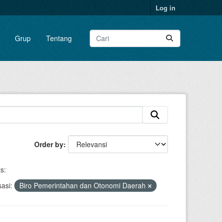
Log in
Grup
Tentang
Order by
s:
asi:
Biro Pemerintahan dan Otonomi Daerah