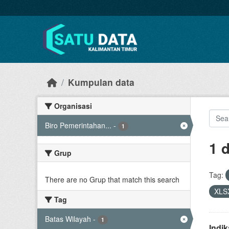
Skip to main content
Kumpulan data
Organisasi
Biro Pemerintahan...
-
1
1 
Grup
Tag:
There are no Grup that match this search
XLS
Tag
Batas Wilayah
-
1
Indi