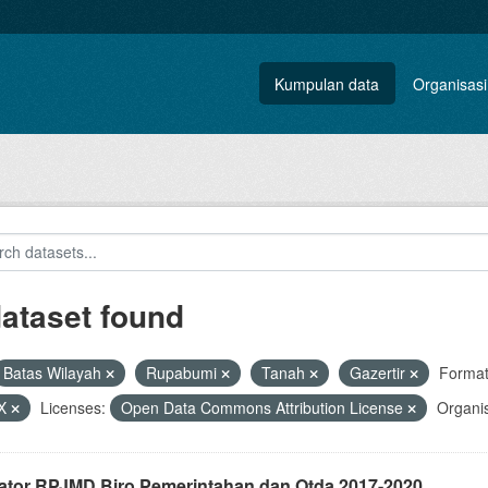
Kumpulan data
Organisasi
dataset found
Batas Wilayah
Rupabumi
Tanah
Gazertir
Format
X
Licenses:
Open Data Commons Attribution License
Organis
kator RPJMD Biro Pemerintahan dan Otda 2017-2020