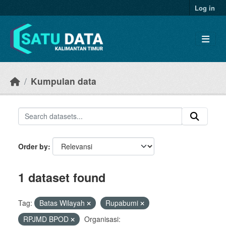
Skip to main content
Log in
Kumpulan data
Order by
1 dataset found
Tag:
Batas Wilayah
Rupabumi
RPJMD BPOD
Organisasi: