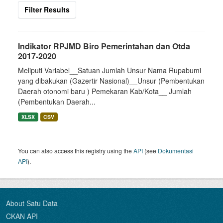
Filter Results
Indikator RPJMD Biro Pemerintahan dan Otda
2017-2020
Meliputi Variabel__Satuan Jumlah Unsur Nama Rupabumi
yang dibakukan (Gazertir Nasional)__Unsur (Pembentukan
Daerah otonomi baru ) Pemekaran Kab/Kota__ Jumlah
(Pembentukan Daerah...
XLSX
CSV
You can also access this registry using the
API
(see
Dokumentasi
API
).
About Satu Data
CKAN API