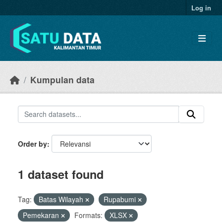
Skip to main content
Log in
Kumpulan data
Order by
1 dataset found
Tag:
Batas Wilayah
Rupabumi
Pemekaran
Formats:
XLSX