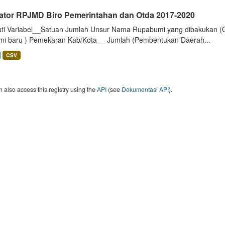
kator RPJMD Biro Pemerintahan dan Otda 2017-2020
uti Variabel__Satuan Jumlah Unsur Nama Rupabumi yang dibakukan (
mi baru ) Pemekaran Kab/Kota__ Jumlah (Pembentukan Daerah...
CSV
 also access this registry using the
API
(see
Dokumentasi API
).