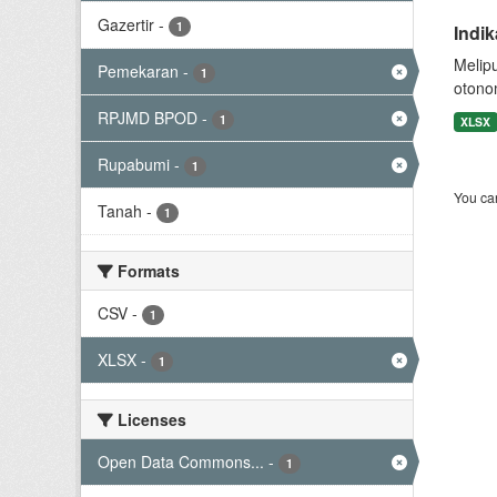
Gazertir
-
1
Indi
Melip
Pemekaran
-
1
otono
RPJMD BPOD
-
1
XLSX
Rupabumi
-
1
You can
Tanah
-
1
Formats
CSV
-
1
XLSX
-
1
Licenses
Open Data Commons...
-
1