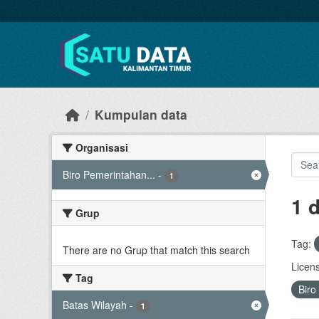
Skip to main content
Kumpulan data
Organisasi
Biro Pemerintahan...
-
1
1 
Grup
Tag:
There are no Grup that match this search
Licen
Tag
Biro
Batas Wilayah
-
1