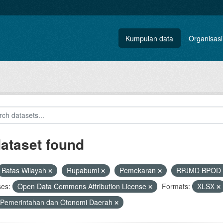
Kumpulan data
Organisasi
dataset found
Batas Wilayah
Rupabumi
Pemekaran
RPJMD BPOD
ses:
Open Data Commons Attribution License
Formats:
XLSX
 Pemerintahan dan Otonomi Daerah