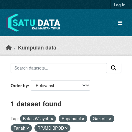
Skip to main content
Log in
Kumpulan data
Order by
1 dataset found
Tag:
Batas Wilayah
Rupabumi
Gazertir
Tanah
RPJMD BPOD