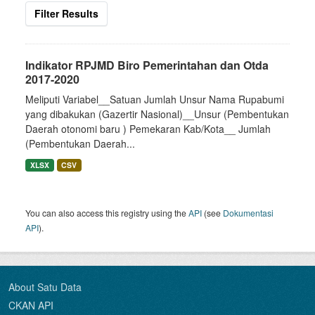
Filter Results
Indikator RPJMD Biro Pemerintahan dan Otda
2017-2020
Meliputi Variabel__Satuan Jumlah Unsur Nama Rupabumi
yang dibakukan (Gazertir Nasional)__Unsur (Pembentukan
Daerah otonomi baru ) Pemekaran Kab/Kota__ Jumlah
(Pembentukan Daerah...
XLSX
CSV
You can also access this registry using the
API
(see
Dokumentasi
API
).
About Satu Data
CKAN API