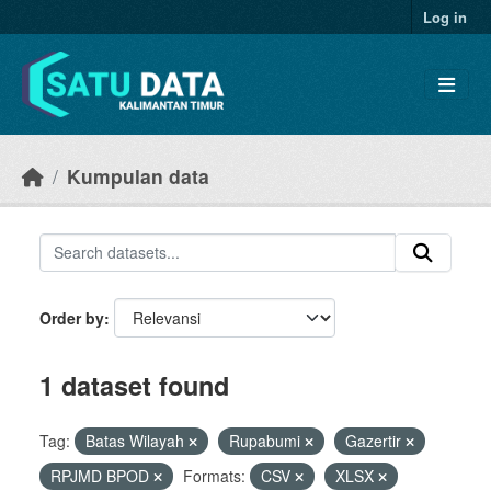
Skip to main content
Log in
Kumpulan data
Order by
1 dataset found
Tag:
Batas Wilayah
Rupabumi
Gazertir
RPJMD BPOD
Formats:
CSV
XLSX