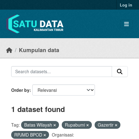
Skip to main content
Log in
Kumpulan data
Order by
1 dataset found
Tag:
Batas Wilayah
Rupabumi
Gazertir
RPJMD BPOD
Organisasi: