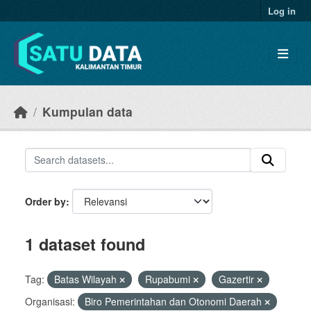
Skip to main content
Log in
Kumpulan data
Order by
1 dataset found
Tag:
Batas Wilayah
Rupabumi
Gazertir
Organisasi:
Biro Pemerintahan dan Otonomi Daerah