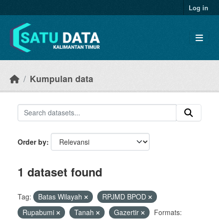
Skip to main content
Log in
Kumpulan data
Order by
1 dataset found
Tag:
Batas Wilayah
RPJMD BPOD
Rupabumi
Tanah
Gazertir
Formats: