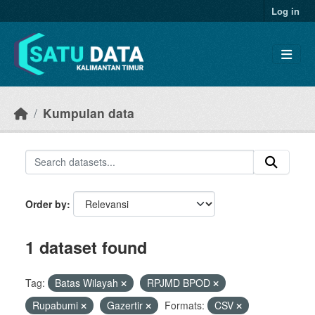
Skip to main content
Log in
Kumpulan data
Order by
1 dataset found
Tag:
Batas Wilayah
RPJMD BPOD
Rupabumi
Gazertir
Formats:
CSV