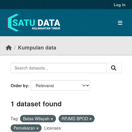
Skip to main content
Log in
Kumpulan data
Order by
1 dataset found
Tag:
Batas Wilayah
RPJMD BPOD
Pemekaran
Licenses: