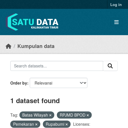
Skip to main content
Log in
Kumpulan data
Order by
1 dataset found
Tag:
Batas Wilayah
RPJMD BPOD
Pemekaran
Rupabumi
Licenses: