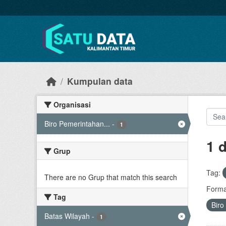
Skip to main content
Kumpulan data
Organisasi
Biro Pemerintahan...
-
1
1 
Grup
Tag:
There are no Grup that match this search
Forma
Tag
Biro
Batas Wilayah
-
1