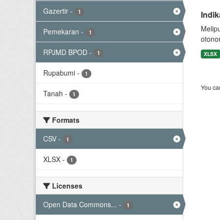
Gazertir
-
1
Indi
Melip
Pemekaran
-
1
otono
RPJMD BPOD
-
1
XLSX
Rupabumi
-
1
You can
Tanah
-
1
Formats
CSV
-
1
XLSX
-
1
Licenses
Open Data Commons...
-
1