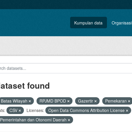
Kumpulan data
Organisasi
dataset found
Batas Wilayah
RPJMD BPOD
Gazertir
Pemekaran
ts:
CSV
Licenses:
Open Data Commons Attribution License
 Pemerintahan dan Otonomi Daerah