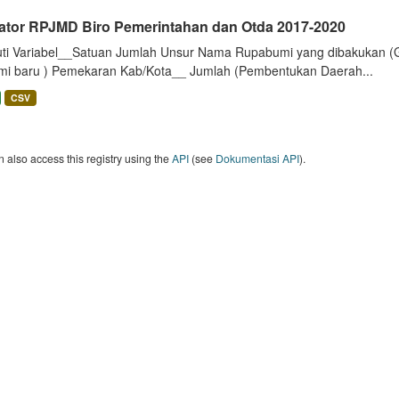
kator RPJMD Biro Pemerintahan dan Otda 2017-2020
uti Variabel__Satuan Jumlah Unsur Nama Rupabumi yang dibakukan (
mi baru ) Pemekaran Kab/Kota__ Jumlah (Pembentukan Daerah...
CSV
 also access this registry using the
API
(see
Dokumentasi API
).