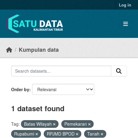
Skip to main content
Log in
Kumpulan data
Order by
1 dataset found
Tag:
Batas Wilayah
Pemekaran
Rupabumi
RPJMD BPOD
Tanah