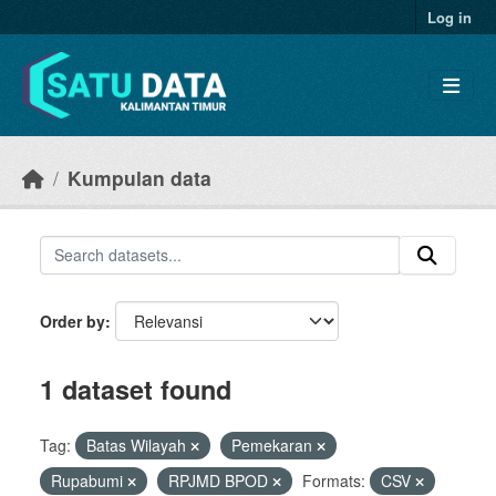
Skip to main content
Log in
Kumpulan data
Order by
1 dataset found
Tag:
Batas Wilayah
Pemekaran
Rupabumi
RPJMD BPOD
Formats:
CSV