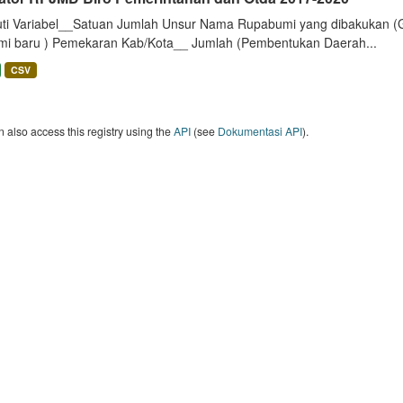
uti Variabel__Satuan Jumlah Unsur Nama Rupabumi yang dibakukan (
mi baru ) Pemekaran Kab/Kota__ Jumlah (Pembentukan Daerah...
CSV
 also access this registry using the
API
(see
Dokumentasi API
).