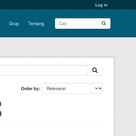
Log in
Grup
Tentang
Order by