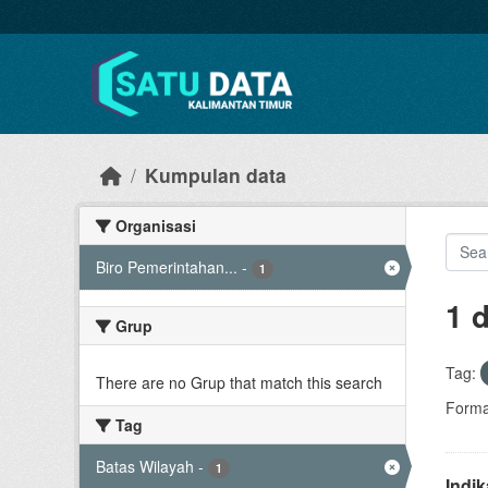
Skip to main content
Kumpulan data
Organisasi
Biro Pemerintahan...
-
1
1 
Grup
Tag:
There are no Grup that match this search
Forma
Tag
Batas Wilayah
-
1
Indi