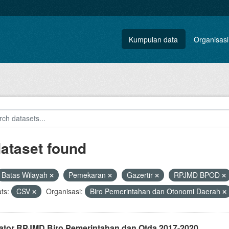
Kumpulan data
Organisasi
dataset found
Batas Wilayah
Pemekaran
Gazertir
RPJMD BPOD
ts:
CSV
Organisasi:
Biro Pemerintahan dan Otonomi Daerah
kator RPJMD Biro Pemerintahan dan Otda 2017-2020