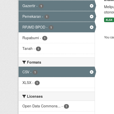
Gazertir
-
1
Melip
otono
Pemekaran
-
1
XLSX
RPJMD BPOD
-
1
You can
Rupabumi
-
1
Tanah
-
1
Formats
CSV
-
1
XLSX
-
1
Licenses
Open Data Commons...
-
1