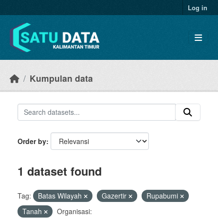
Skip to main content
Log in
Kumpulan data
Order by
1 dataset found
Tag:
Batas Wilayah
Gazertir
Rupabumi
Tanah
Organisasi: