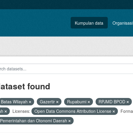
Kumpulan data
Organisasi
dataset found
Batas Wilayah
Gazertir
Rupabumi
RPJMD BPOD
ah
Licenses:
Open Data Commons Attribution License
Forma
 Pemerintahan dan Otonomi Daerah