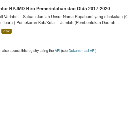
kator RPJMD Biro Pemerintahan dan Otda 2017-2020
uti Variabel__Satuan Jumlah Unsur Nama Rupabumi yang dibakukan (
mi baru ) Pemekaran Kab/Kota__ Jumlah (Pembentukan Daerah...
CSV
 also access this registry using the
API
(see
Dokumentasi API
).