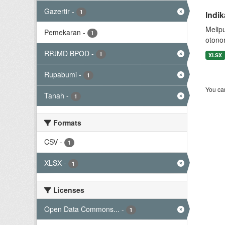
Gazertir
-
1
Indi
Melip
Pemekaran
-
1
otono
RPJMD BPOD
-
1
XLSX
Rupabumi
-
1
You can
Tanah
-
1
Formats
CSV
-
1
XLSX
-
1
Licenses
Open Data Commons...
-
1