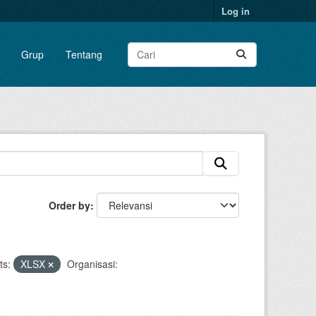
Log in
Grup
Tentang
Order by
ts:
XLSX
Organisasi: