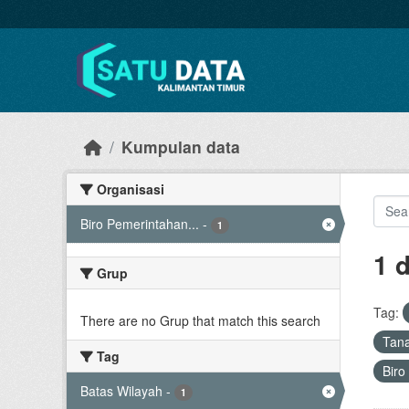
Skip to main content
Kumpulan data
Organisasi
Biro Pemerintahan...
-
1
1 
Grup
Tag:
There are no Grup that match this search
Tan
Tag
Biro
Batas Wilayah
-
1