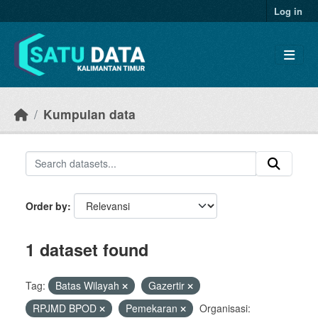
Skip to main content
Log in
Kumpulan data
Order by
1 dataset found
Tag:
Batas Wilayah
Gazertir
RPJMD BPOD
Pemekaran
Organisasi: