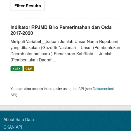
Filter Results
Indikator RPJMD Biro Pemerintahan dan Otda
2017-2020
Meliputi Variabel__Satuan Jumlah Unsur Nama Rupabumi
yang dibakukan (Gazertir Nasional)__Unsur (Pembentukan
Daerah otonomi baru ) Pemekaran Kab/Kota__ Jumlah
(Pembentukan Daerah...
XLSX
CSV
You can also access this registry using the
API
(see
Dokumentasi
API
).
About Satu Data
CKAN API