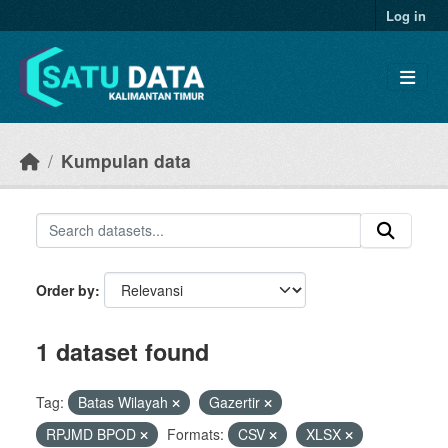
Skip to main content
Log in
Kumpulan data
Order by
1 dataset found
Tag:
Batas Wilayah
Gazertir
RPJMD BPOD
Formats:
CSV
XLSX