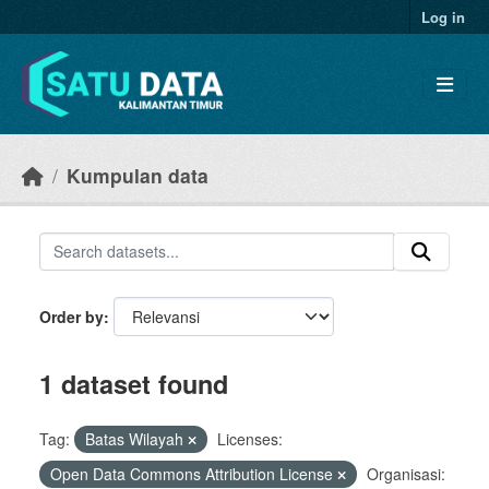
Skip to main content
Log in
Kumpulan data
Order by
1 dataset found
Tag:
Batas Wilayah
Licenses:
Open Data Commons Attribution License
Organisasi: