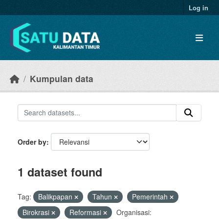
Skip to main content
Log in
Kumpulan data
Order by
1 dataset found
Tag:
Balikpapan
Tahun
Pemerintah
Birokrasi
Reformasi
Organisasi: