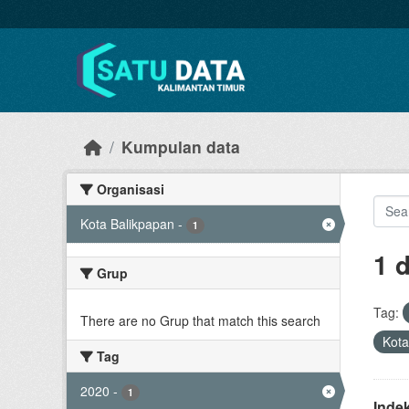
Skip to main content
Kumpulan data
Organisasi
Kota Balikpapan
-
1
1 
Grup
Tag:
There are no Grup that match this search
Kota
Tag
2020
-
1
Inde