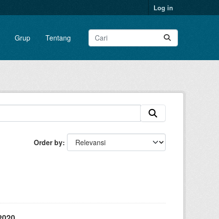
Log in
Grup
Tentang
Order by
2020