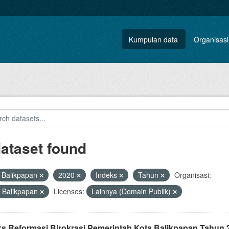
Kumpulan data
Organisasi
dataset found
Balikpapan
2020
Indeks
Tahun
Organisasi:
 Balikpapan
Licenses:
Lainnya (Domain Publik)
ks Reformasi Birokrasi Pemerintah Kota Balikpapan Tahun 