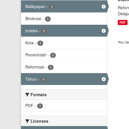
Balikpapan
-
1
Refor
Delap
Birokrasi
-
1
PDF
Indeks
-
1
You can
Kota
-
1
Pemerintah
-
1
Reformasi
-
1
Tahun
-
1
Formats
PDF
-
1
Licenses