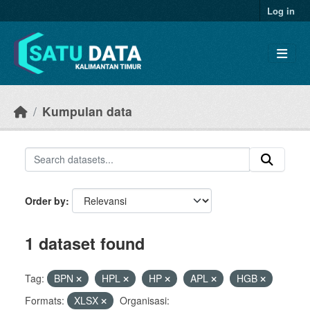
Skip to main content
Log in
Kumpulan data
Order by
1 dataset found
Tag:
BPN
HPL
HP
APL
HGB
Formats:
XLSX
Organisasi: