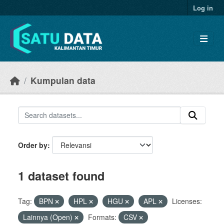
Skip to main content
Log in
Kumpulan data
Order by
1 dataset found
Tag:
BPN
HPL
HGU
APL
Licenses:
Lainnya (Open)
Formats:
CSV