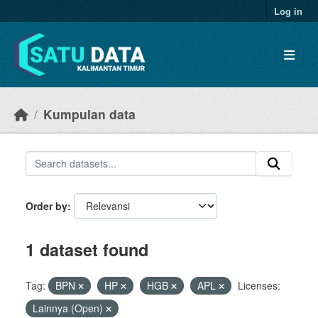
Skip to main content
Log in
Kumpulan data
Order by
1 dataset found
Tag:
BPN
HP
HGB
APL
Licenses:
Lainnya (Open)