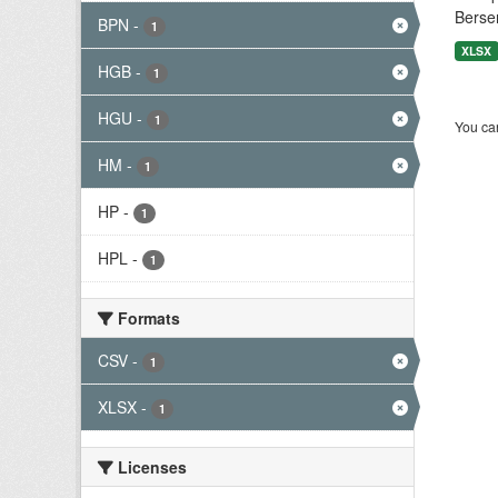
Berse
BPN
-
1
XLSX
HGB
-
1
HGU
-
1
You can
HM
-
1
HP
-
1
HPL
-
1
Formats
CSV
-
1
XLSX
-
1
Licenses