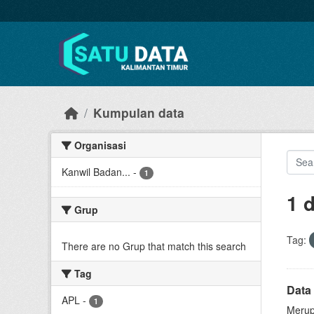
Skip to main content
Kumpulan data
Organisasi
Kanwil Badan...
-
1
1 
Grup
Tag:
There are no Grup that match this search
Tag
Data 
APL
-
1
Merup