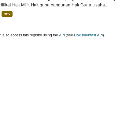
rtifikat Hak Milik Hak guna bangunan Hak Guna Usaha...
CSV
 also access this registry using the
API
(see
Dokumentasi API
).