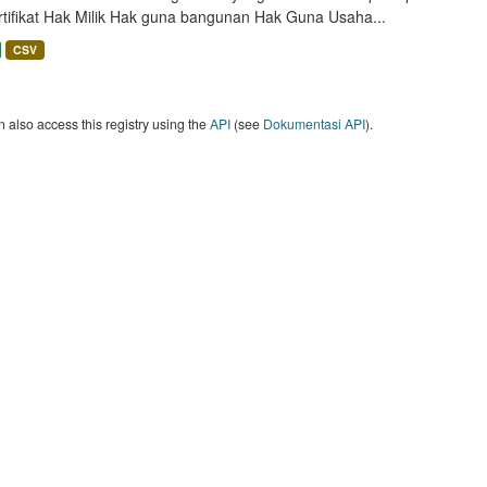
rtifikat Hak Milik Hak guna bangunan Hak Guna Usaha...
CSV
 also access this registry using the
API
(see
Dokumentasi API
).