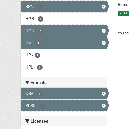
Berse
BPN
-
1
XLSX
HGB
-
1
HGU
-
1
You can
HM
-
1
HP
-
1
HPL
-
1
Formats
CSV
-
1
XLSX
-
1
Licenses