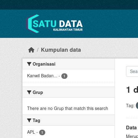
Skip to main content
Kumpulan data
Organisasi
Kanwil Badan...
-
1
1 
Grup
Tag:
There are no Grup that match this search
Tag
Data 
APL
-
1
Merup